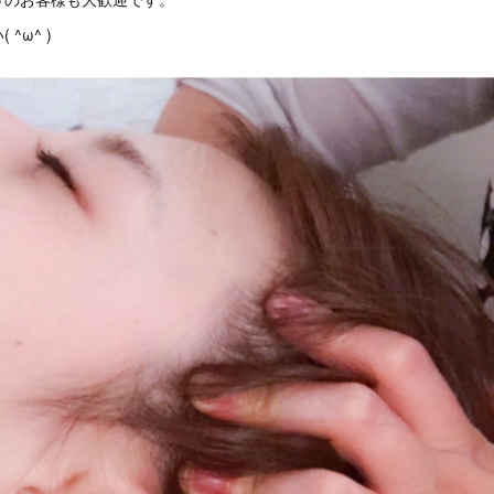
^ω^ )