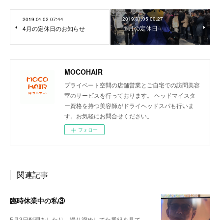
2019.01.05 00:27
2019.04.02 07:44
１月の定休日
4月の定休日のお知らせ
MOCOHAIR
プライベート空間の店舗営業とご自宅での訪問美容
室のサービスを行っております。 ヘッドマイスタ
ー資格を持つ美容師がドライヘッドスパも行いま
す。お気軽にお問合せください。
フォロー
関連記事
臨時休業中の私③
5月3日料理をしたり、撮り溜めしてた番組を見て